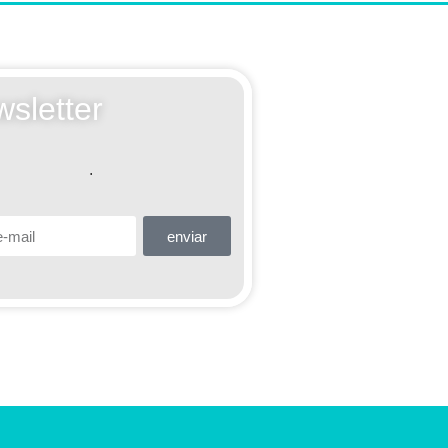
sletter
.
enviar