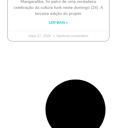
Mangaratiba, foi palco de uma verdadeira
celebração da cultura funk neste domingo (24). A
terceira edição do projeto
LER MAIS »
maio 27, 2026
Nenhum comentário