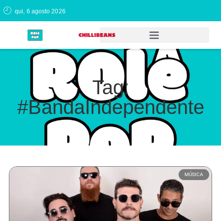
qui, 6 agosto 2026
Tag:
#BandaIndependente
MÚSICA