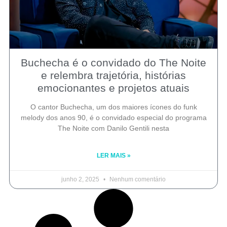
Buchecha é o convidado do The Noite
e relembra trajetória, histórias
emocionantes e projetos atuais
O cantor Buchecha, um dos maiores ícones do funk
melody dos anos 90, é o convidado especial do programa
The Noite com Danilo Gentili nesta
LER MAIS »
junho 2, 2025
Nenhum comentário