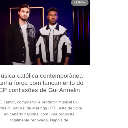
MÚSICA
úsica católica contemporânea
anha força com lançamento do
EP confissões de Gui Armelin
O cantor, compositor e produtor musical Gui
rmelin, natural de Maringá (PR), está de volta
ao cenário nacional com uma proposta
totalmente renovada. Depois de