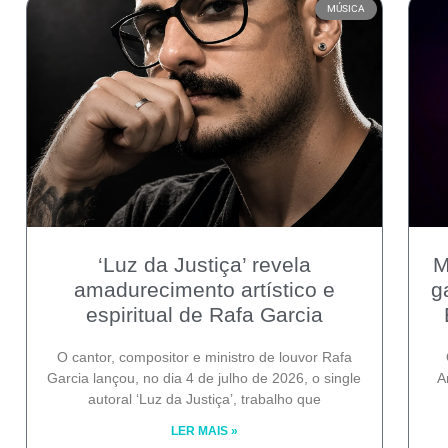
MÚSICA
‘Luz da Justiça’ revela
M
amadurecimento artístico e
g
espiritual de Rafa Garcia
O cantor, compositor e ministro de louvor Rafa
Garcia lançou, no dia 4 de julho de 2026, o single
A
autoral ‘Luz da Justiça’, trabalho que
LER MAIS »