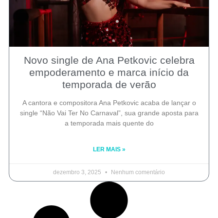
Novo single de Ana Petkovic celebra
empoderamento e marca início da
temporada de verão
A cantora e compositora Ana Petkovic acaba de lançar o
single “Não Vai Ter No Carnaval”, sua grande aposta para
a temporada mais quente do
LER MAIS »
dezembro 3, 2025
Nenhum comentário