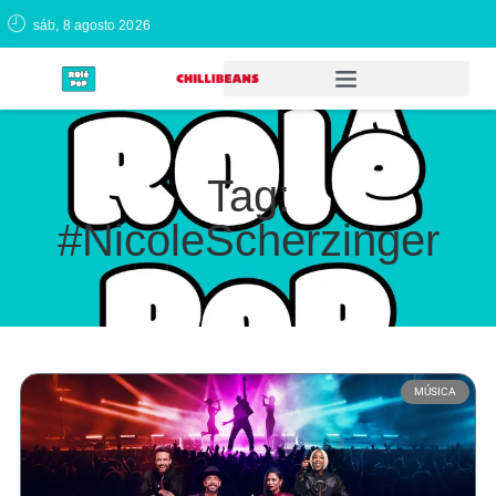
sáb, 8 agosto 2026
Tag:
#NicoleScherzinger
MÚSICA