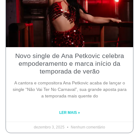
Novo single de Ana Petkovic celebra
empoderamento e marca início da
temporada de verão
A cantora e compositora Ana Petkovic acaba de lançar o
single “Não Vai Ter No Carnaval”, sua grande aposta para
a temporada mais quente do
LER MAIS »
dezembro 3, 2025
Nenhum comentário