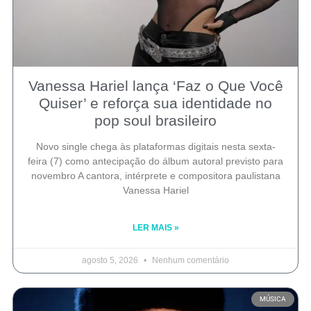
Vanessa Hariel lança ‘Faz o Que Você
Quiser’ e reforça sua identidade no
pop soul brasileiro
Novo single chega às plataformas digitais nesta sexta-
feira (7) como antecipação do álbum autoral previsto para
novembro A cantora, intérprete e compositora paulistana
Vanessa Hariel
LER MAIS »
agosto 5, 2026
Nenhum comentário
MÚSICA