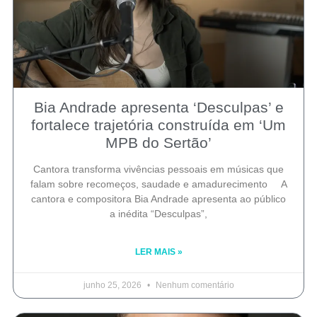
Bia Andrade apresenta ‘Desculpas’ e
fortalece trajetória construída em ‘Um
MPB do Sertão’
Cantora transforma vivências pessoais em músicas que
falam sobre recomeços, saudade e amadurecimento A
cantora e compositora Bia Andrade apresenta ao público
a inédita “Desculpas”,
LER MAIS »
junho 25, 2026
Nenhum comentário