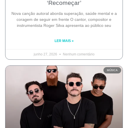
‘Recomeçar’
Nova canção autoral aborda superação, saúde mental e a
coragem de seguir em frente O cantor, compositor e
instrumentista Roger Silva apresenta ao público seu
LER MAIS »
junho 27, 2026
Nenhum comentário
MÚSICA