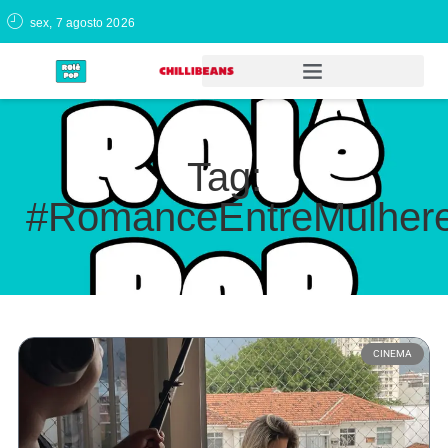
sex, 7 agosto 2026
Tag:
#RomanceEntreMulher
CINEMA