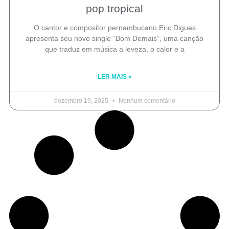
pop tropical
O cantor e compositor pernambucano Eric Digues
apresenta seu novo single “Bom Demais”, uma canção
que traduz em música a leveza, o calor e a
LER MAIS »
dezembro 19, 2025
Nenhum comentário