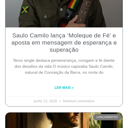
Saulo Camilo lança ‘Moleque de Fé’ e
aposta em mensagem de esperança e
superação
Novo single destaca perseverança, coragem e fé diante
dos desafios da vida O músico capixaba Saulo Camilo,
natural de Conceição da Barra, no norte do
LER MAIS »
junho 15, 2026
Nenhum comentário
LANÇAMENTOS