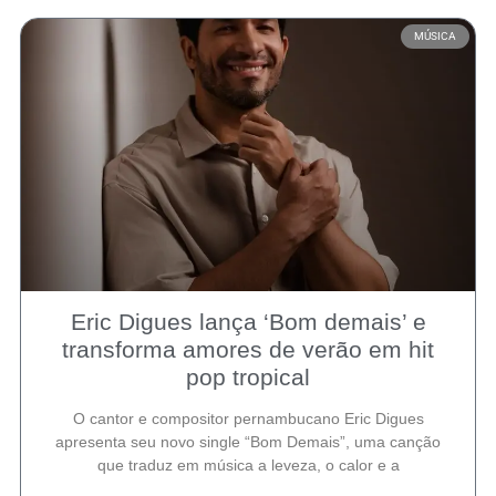
MÚSICA
Eric Digues lança ‘Bom demais’ e
transforma amores de verão em hit
pop tropical
O cantor e compositor pernambucano Eric Digues
apresenta seu novo single “Bom Demais”, uma canção
que traduz em música a leveza, o calor e a