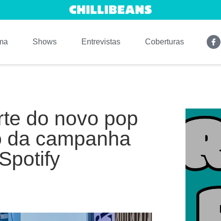
ma
Shows
Entrevistas
Coberturas
rte do novo pop
sto da campanha
Spotify
.