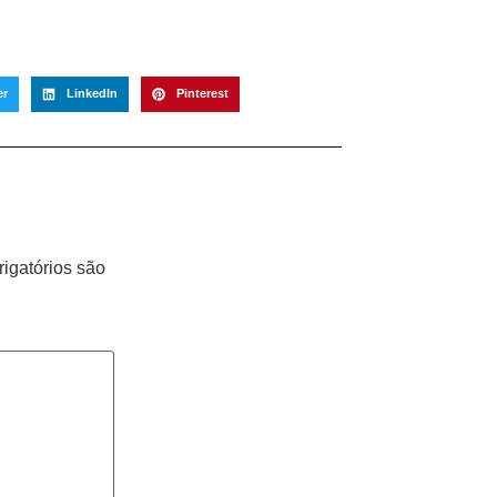
er
LinkedIn
Pinterest
igatórios são