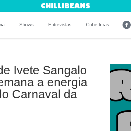
ma
Shows
Entrevistas
Coberturas
de Ivete Sangalo
 emana a energia
do Carnaval da
.