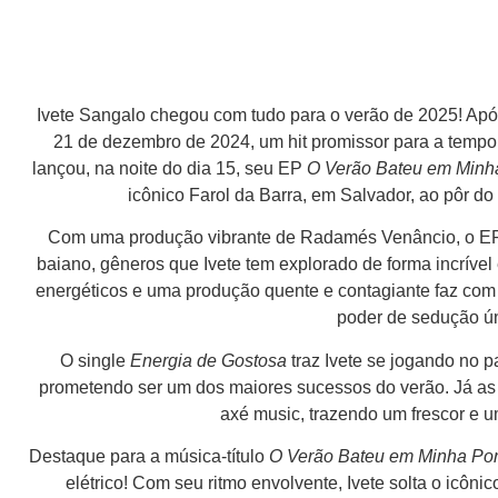
Ivete Sangalo chegou com tudo para o verão de 2025! Ap
21 de dezembro de 2024, um hit promissor para a tempo
lançou, na noite do dia 15, seu EP
O Verão Bateu em Minh
icônico Farol da Barra, em Salvador, ao pôr d
Com uma produção vibrante de Radamés Venâncio, o EP
baiano, gêneros que Ivete tem explorado de forma incrível
energéticos e uma produção quente e contagiante faz com
poder de sedução ún
O single
Energia de Gostosa
traz Ivete se jogando no 
prometendo ser um dos maiores sucessos do verão. Já as 
axé music, trazendo um frescor e um
Destaque para a música-título
O Verão Bateu em Minha Por
elétrico! Com seu ritmo envolvente, Ivete solta o icônic