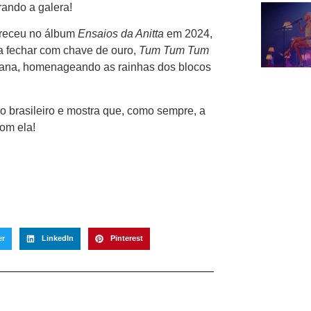
ando a galera!
receu no álbum
Ensaios da Anitta
em 2024,
a fechar com chave de ouro,
Tum Tum Tum
iana, homenageando as rainhas dos blocos
o brasileiro e mostra que, como sempre, a
com ela!
er
LinkedIn
Pinterest