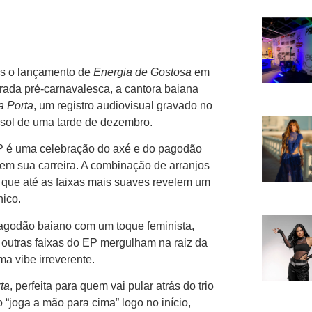
ós o lançamento de
Energia de Gostosa
em
rada pré-carnavalesca, a cantora baiana
a Porta
, um registro audiovisual gravado no
o sol de uma tarde de dezembro.
 é uma celebração do axé e do pagodão
 em sua carreira. A combinação de arranjos
 que até as faixas mais suaves revelem um
ico.
pagodão baiano com um toque feminista,
outras faixas do EP mergulham na raiz da
a vibe irreverente.
ta
, perfeita para quem vai pular atrás do trio
o “joga a mão para cima” logo no início,