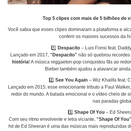
Top 5 clipes com mais de 5 bilhões de 
Você sabia que esses clipes dominaram a plataforma e a
conferir os maiores sucessos da h
1️⃣
Despacito
– Luis Fonsi feat. Daddy
Lançado em 2017,
“Despacito”
não só quebrou recordes
história
! A música reggaeton-pop conquistou fãs ao redo
Bieber também ajudou a alavancar ainda 
2️⃣
See You Again
– Wiz Khalifa feat. C
Lançado em 2015, esse emocionante tributo a Paul Walker,
redor do mundo. A balada emocional e o vídeo cheio de s
nas paradas globa
3️⃣
Shape Of You
– Ed Sheeran
Com seu ritmo envolvente e letra viciante,
“Shape Of You
hit de Ed Sheeran é uma das músicas mais reproduzidas d