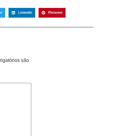
er
LinkedIn
Pinterest
igatórios são