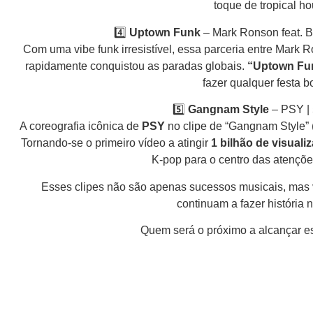
toque de tropical ho
4️⃣
Uptown Funk
– Mark Ronson feat. B
Com uma vibe funk irresistível, essa parceria entre Mark
rapidamente conquistou as paradas globais.
“Uptown Fu
fazer qualquer festa 
5️⃣
Gangnam Style
– PSY | 
A coreografia icônica de
PSY
no clipe de “Gangnam Style” (
Tornando-se o primeiro vídeo a atingir
1 bilhão de visuali
K-pop para o centro das atençõe
Esses clipes não são apenas sucessos musicais, mas 
continuam a fazer história
Quem será o próximo a alcançar es