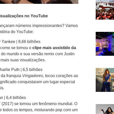
visualizações no YouTube
lcançaram números impressionantes? Vamos
istória do YouTube:
 Yankee | 8,66 bilhões
 como se tornou o
clipe mais assistido da
r do mundo e sua versão remix com Justin
mais suas visualizações.
harlie Puth | 6,5 bilhões
 da franquia
Vingadores
, tocou corações ao
ignificado conquistaram um lugar especial
is.
 | 6,4 bilhões
”
(2017) se tornou um fenômeno mundial. O
e todos os tempos, misturando pop com um