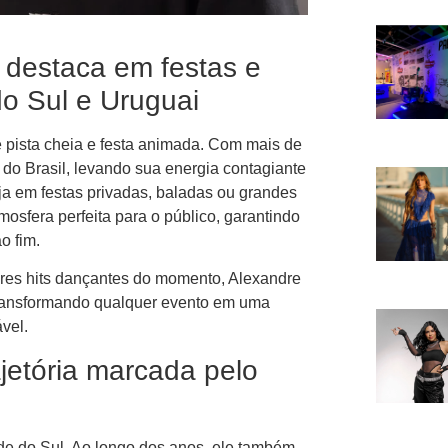
e destaca em festas e
o Sul e Uruguai
 pista cheia e festa animada. Com mais de
l do Brasil, levando sua energia contagiante
eja em festas privadas, baladas ou grandes
osfera perfeita para o público, garantindo
o fim.
iores hits dançantes do momento, Alexandre
transformando qualquer evento em uma
vel.
ajetória marcada pelo
nde do Sul. Ao longo dos anos, ele também