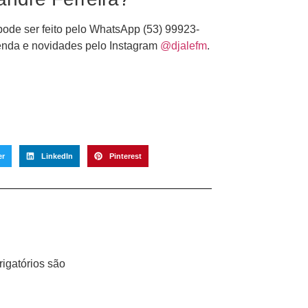
pode ser feito pelo WhatsApp (53) 99923-
genda e novidades pelo Instagram
@djalefm
.
er
LinkedIn
Pinterest
igatórios são