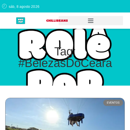
sáb, 8 agosto 2026
Tag:
#BelezasDoCeara
EVENTOS