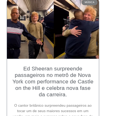
MÚSICA
Ed Sheeran surpreende
passageiros no metrô de Nova
York com performance de Castle
on the Hill e celebra nova fase
da carreira.
O cantor britânico surpreendeu passageiros ao
tocar um de seus maiores sucessos em um