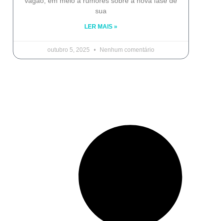
vagão, em meio a rumores sobre a nova fase de
sua
LER MAIS »
outubro 5, 2025
Nenhum comentário