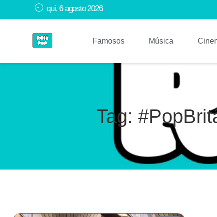
qui, 6 agosto 2026
Famosos
Música
Cine
Tag: #PopBrit